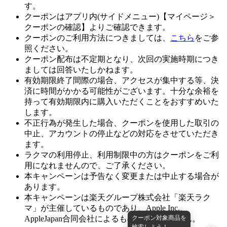
す。
クーポンはアプリ内(サイドメニュー)【マイページ＞
クーポンの確認】よりご確認できます。
クーポンのご利用方法につきましては、
こちら
をご参
照ください。
クーポン配布は不定期となり、次回の実施時期につき
ましては回答いたしかねます。
有効期限終了間際の場合、アクセスが集中する等、決
済に時間がかかる可能性がございます。十分な余裕を
持って有効期限内に購入いただくことをおすすめいた
します。
不正行為が発生した場合、クーポンを使用した取引の
中止、アカウントの停止などの対応をさせていただき
ます。
ラクマの利用停止、利用制限中の方はクーポンをご利
用になれませんので、ご了承ください。
本キャンペーンは予告なく変更または中止する場合が
あります。
本キャンペーンは楽天グループ株式会社「楽天ラク
マ」が主催しているものであり、Apple Inc.、
クーポン対象商品を
AppleJapan合同会社によるものではありません。
検索しよう！