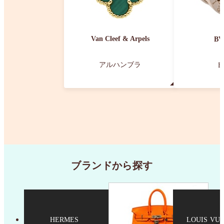
Van Cleef & Arpels
BV
アルハンブラ
B
ブランドから探す
HERMES
LOUIS VU