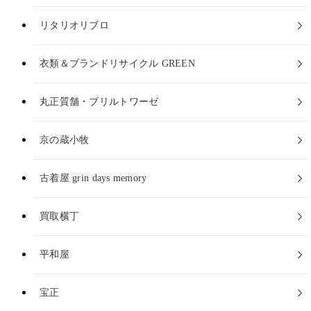
リタリオリブロ
衣類＆ブランドリサイクル GREEN
丸正質舗・ブリルトワーゼ
京の蔵小牧
古着屋 grin days memory
買取横丁
平和屋
宝正