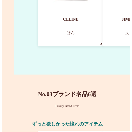
CELINE
JIM
財布
ス
No.03
ブランド名品6選
Luxury Brand Items
ずっと欲しかった憧れのアイテム