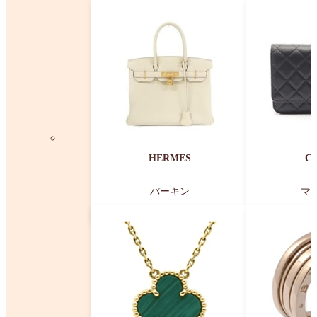
HERMES
C
バーキン
マ