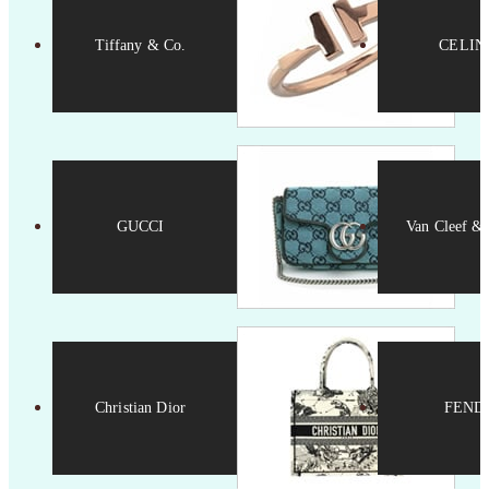
Tiffany & Co.
CELIN
GUCCI
Van Cleef & 
Christian Dior
FEND