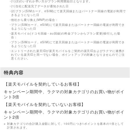
(1)(2)のいずれか早い方がプラン利用開始日となります。
(1)当社に配送完了データが通知された日
(2)プラン(SIMカード、eSIM)にて楽天回線またはパートナー回線の電波が利用で
きるようになった日
他社から乗り換え(MNP)の場合：
プラン(SIMカード、eSIM)にて楽天回線またはパートナー回線の電波が利用でき
るようになった日
楽天モバイル(ドコモ回線・au回線)の料金プランからプラン変更(移行)した場
合：
プラン(SIMカード、eSIM)にて楽天回線またはパートナー回線の電波が利用でき
るようになった日
エントリーされた楽天IDが楽天モバイルをご契約の楽天IDおよびラクマに連携さ
れている楽天IDと同一でない場合、ポイントアップの対象となりませんのでご注
意ください。
特典内容
【楽天モバイルを契約しているお客様】
キャンペーン期間中、ラクマの対象カテゴリのお買い物がポイ
ント3倍
【楽天モバイルを契約していないお客様】
キャンペーン期間中、ラクマの対象カテゴリのお買い物がポイ
ント2倍
対象カテゴリの合計購入金額に対して、100円につき1ポイントを基本の1倍として
計算されます。