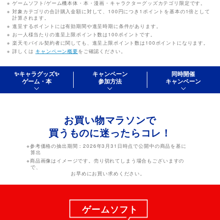
ゲームソフト/ゲーム機本体・本・漫画・キャラクターグッズカテゴリ限定です。
対象カテゴリの合計購入金額に対して、100円につき1ポイントを基本の1倍として
計算されます。
進呈するポイントには有効期間や進呈時期に条件があります。
お一人様当たりの進呈上限ポイント数は100ポイントです。
楽天モバイル契約者に関しても、進呈上限ポイント数は100ポイントになります。
詳しくは
キャンペーン概要
をご確認ください。
✨キャラグッズ✨
キャンペーン
同時開催
ゲーム・本
参加方法
キャンペーン
お買い物マラソンで
買うものに迷ったらコレ！
※参考価格の抽出期間：2026年3月31日時点で公開中の商品を基に
算出
※商品画像はイメージです。売り切れてしまう場合もございますの
で、
お早めにお買い求めください。
ゲームソフト