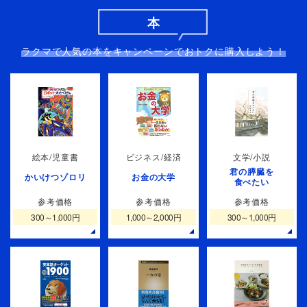
本
ラクマで人気の本をキャンペーンでおトクに購入しよう！
絵本/児童書
ビジネス/経済
文学/小説
君の膵臓を
かいけつゾロリ
お金の大学
食べたい
参考価格
参考価格
参考価格
300～1,000円
1,000～2,000円
300～1,000円