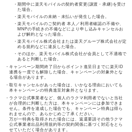
期間中に楽天モバイルの契約者変更(譲渡・承継)を受け
た場合。
楽天モバイルの未納・未払いが発生した場合。
楽天モバイルのご契約者 本人／利用者確認の不備や、
MNPの手続きの不備などにより申し込みキャンセルお
よび解約となった場合。
楽天モバイル株式会社または楽天グループ株式会社が定
める規約などに違反した場合。
そのほか、楽天モバイル株式会社が会員として不適格で
あると判断した場合。
キャンペーン期間終了日からポイント進呈日までに楽天ID
連携を一度でも解除した場合、キャンペーンの対象外とな
る場合があります。
取引キャンセルがあった場合は、いかなる理由においても
本キャンペーンの特典進呈対象外となります。
ラクマ公式事業者など、個人のラクマ利用者でないと当社
が合理的に判断した方は、本キャンペーンには参加できま
せん。条件を達成した場合でも、キャンペーン特典は得ら
れませんので、あらかじめご了承ください。
万が一特典を取得された場合には、返還要請その他ラクマ
公式事業者出品利用規約等の契約関係に基づく対応をとら
せていただく場合があります。