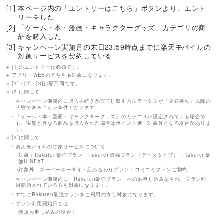
本ページ内の「エントリーはこちら」ボタンより、エント
リーをした
「ゲーム・本・漫画・キャラクターグッズ」カテゴリの商
品を購入した
キャンペーン実施月の末日23:59時点までに楽天モバイルの
対象サービスを契約している
[1]のエントリーは必須です。
アプリ・WEBのどちらも対象になります。
[1]・[2]・[3]は順不同です。
[2]に関して
キャンペーン期間内に購入手続きが完了し取引のステータスが「発送待ち」以降の
状態であることが条件となります。
「ゲーム・本・漫画・キャラクターグッズ」のカテゴリが設定されている場合で
も、実態と異なる商品を購入された場合はポイント進呈対象外となる場合がありま
す。
[3]に関して
楽天モバイルの対象サービスについて
対象：Rakuten最強プラン・Rakuten最強プラン（データタイプ）・Rakuten最
強U-NEXT
対象外：スーパーホーダイ・組み合わせプラン・コミコミプランご契約
キャンペーン期間内に「Rakuten最強プラン」へのお申し込みをされ、プラン利
用開始されている方も対象になります。
すでにRakuten最強プランをご利用の方も対象になります。
プラン利用開始日とは
新規お申し込みの場合：