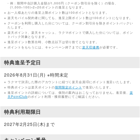
例：期間中合計購入金額が1,000円（クーポン割引分を除く）の場合、
(1,000÷100)×2=20ポイントの進呈となります。
お一人様あたりの進呈上限ポイント数は100ポイントとなります。
楽天モバイル契約者に関しても、進呈上限ポイント数は100ポイントになります。
クーポンを利用し購入した分については、クーポン割引分を除きポイントバックい
たします。
楽天ポイント、楽天キャッシュ、ラクマポイントで購入した分については、ポイン
トバック対象となります。
進呈ポイント数算出時、小数点以下は切り捨てとなります。
ポイントをもらうには、キャンペーン終了までに
楽天ID連携
が必要です。
特典進呈予定日
2026年8月31日(月) ※時間未定
ラクマで決済した際のアカウントに紐づく楽天会員IDにポイント進呈いたします。
特典ポイントは楽天ポイントの
期間限定ポイント
で進呈いたします。
進呈ポイントの詳細については、個別の案内はおこなっておりません。進呈後、
楽
天PointClub
のポイント利用・獲得履歴にてご確認ください。
特典利用期限日
2027年2月25日(木)まで
キャンペーン番号