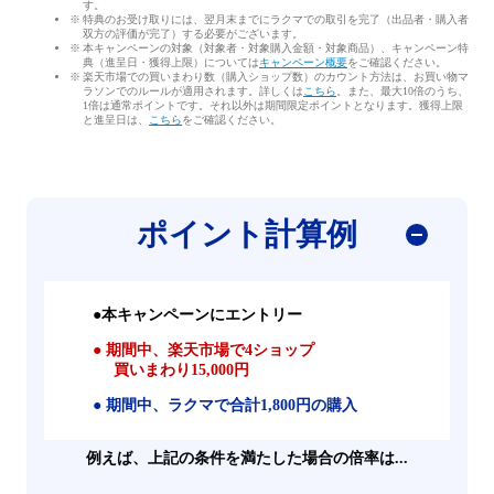
す。
特典のお受け取りには、翌月末までにラクマでの取引を完了（出品者・購入者
双方の評価が完了）する必要がございます。
本キャンペーンの対象（対象者・対象購入金額・対象商品）、キャンペーン特
典（進呈日・獲得上限）については
キャンペーン概要
をご確認ください。
楽天市場での買いまわり数（購入ショップ数）のカウント方法は、お買い物マ
ラソンでのルールが適用されます。詳しくは
こちら
。また、最大10倍のうち、
1倍は通常ポイントです。それ以外は期間限定ポイントとなります。獲得上限
と進呈日は、
こちら
をご確認ください。
ポイント計算例
●本キャンペーンにエントリー
● 期間中、楽天市場で4ショップ
買いまわり15,000円
● 期間中、ラクマで合計1,800円の購入
例えば、上記の条件を満たした場合の倍率は...