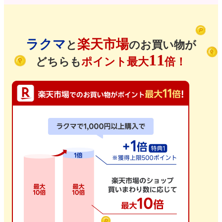
ラクマ
楽天市場
と
のお買い物が
11
どちらも
ポイント最大
倍！