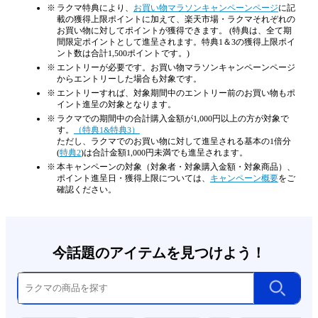
ラクマ特典により、
お買い物マラソンキャンペーンページ
に記
載の獲得上限ポイントに加えて、楽天市場・ラクマそれぞれの
お買い物に対してポイントが獲得できます。 (特典は、全て期
間限定ポイントとして進呈されます。特典1＆3の獲得上限ポイ
ント数は合計1,500ポイントです。)
エントリーが必要です。お買い物マラソンキャンペーンページ
からエントリーした場合も対象です。
エントリーすれば、対象期間中のエントリー前のお買い物もポ
イント進呈の対象となります。
ラクマでの期間中の合計購入金額が1,000円以上の方が対象で
す。
（特典1&特典3）
ただし、ラクマでのお買い物に対して進呈される基本の1倍分
(
特典2
)は合計金額1,000円未満でも進呈されます。
本キャンペーンの対象（対象者・対象購入金額・対象商品）、
ポイント進呈日・獲得上限については、
キャンペーン概要
をご
確認ください。
今話題のアイテムを見つけよう！