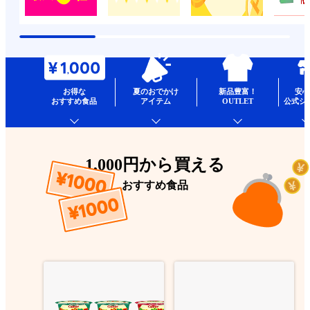
お得な
夏のおでかけ
新品豊富！
安心
おすすめ食品
アイテム
OUTLET
公式シ
1,000円から買える
おすすめ食品